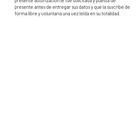
presente autorización le fue solicitada y puesta de
presente antes de entregar sus datos y que la suscribe de
forma libre y voluntaria una vez leída en su totalidad.
Keep in touch
Headquarters
Calle 14 # 46-30. Medellín, Colombia
Contacto
+57 310 422 3116
info@perceptual.co