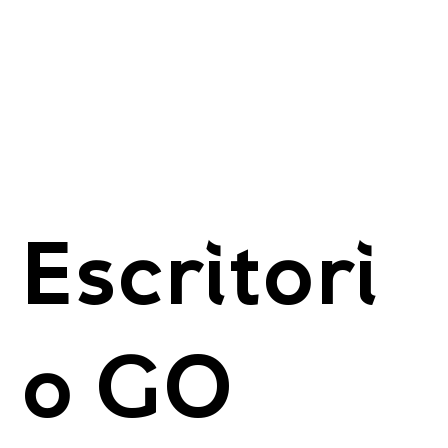
Escritori
o GO