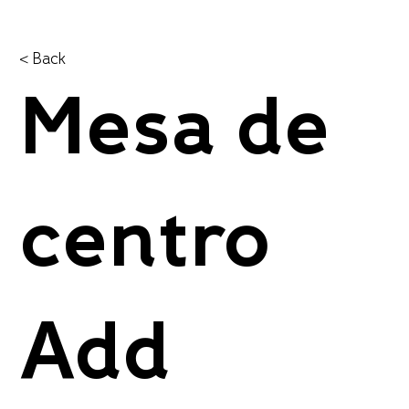
< Back
Mesa de
centro
Add