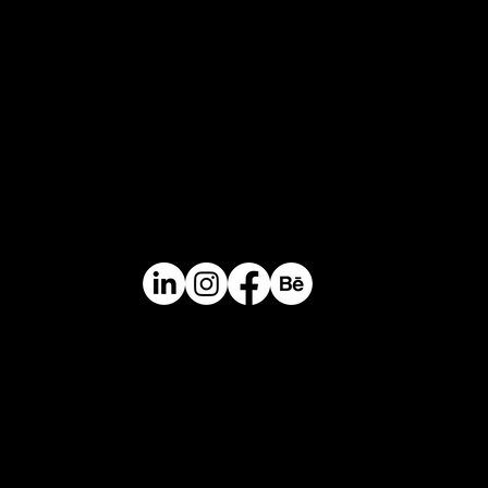
Headquarters
Calle 14 # 46-30. Medellin, Colombia / South
America
Contact
Mail.
info@perceptual.co
Ph/Whatsapp
+(57) 310 422 3116
Catalogue
Catalogue
Catalogue
Catalogue