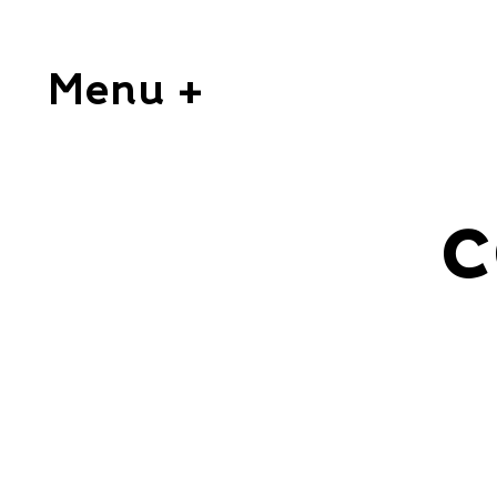
Menu +
c