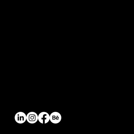
Keep in touch
Headquarters
Calle 14 # 46-30. Medellin, Colombia / South
America
Contact
Mail.
info@perceptual.co
Ph/Whatsapp
+(57) 310 422 3116