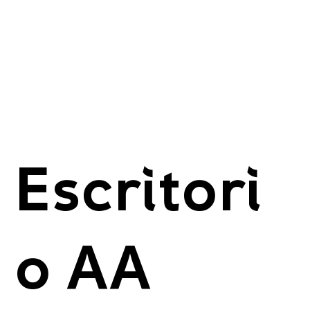
Escritori
o AA