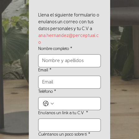
Llena el siguiente formulario o 
envíanos un correo con tus 
datos personales y tu C.V a 
ana.hernandez@perceptual.c
o
Nombre completo
*
Email
*
Teléfono
*
Envíanos un link a tu C.V
*
Cuéntanos un poco sobre ti
*