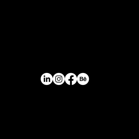
Keep in touch
Headquarters
Calle 14 # 46-30. Medellín, Colombia
Contacto
+57 310 422 3116
info@perceptual.co
Librería de Materiales
Garantías y Devoluciones